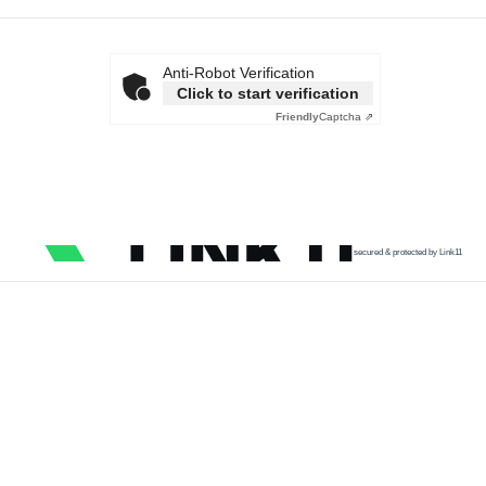
Anti-Robot Verification
Click to start verification
Friendly
Captcha ⇗
secured & protected by Link11