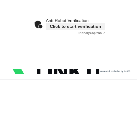
Anti-Robot Verification
Click to start verification
Friendly
Captcha ⇗
secured & protected by Link11