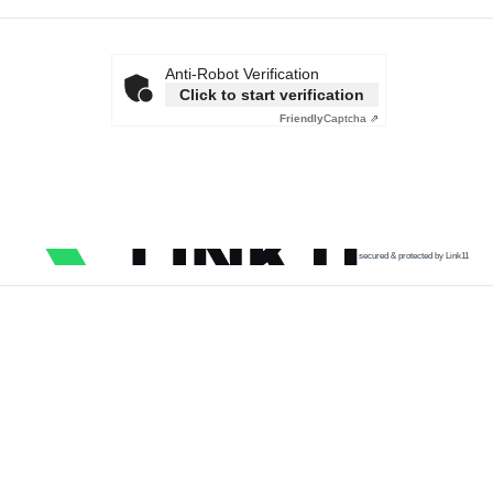
Anti-Robot Verification
Click to start verification
Friendly
Captcha ⇗
secured & protected by Link11