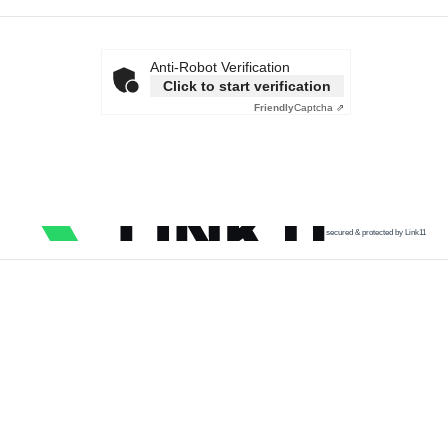
Anti-Robot Verification
Click to start verification
Friendly
Captcha ⇗
secured & protected by Link11