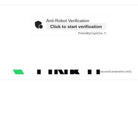
Anti-Robot Verification
Click to start verification
Friendly
Captcha ⇗
secured & protected by Link11