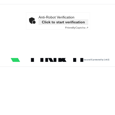
Anti-Robot Verification
Click to start verification
Friendly
Captcha ⇗
secured & protected by Link11